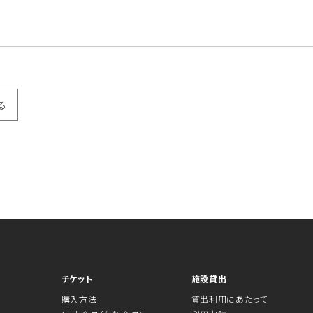
る
チケット
施設貸出
購入方法
貸出利用にあたって