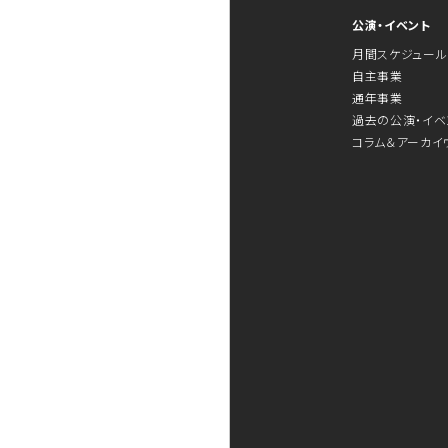
公演・イベント
月間スケジュール
自主事業
通年事業
過去の公演・イベ
コラム＆アーカイ