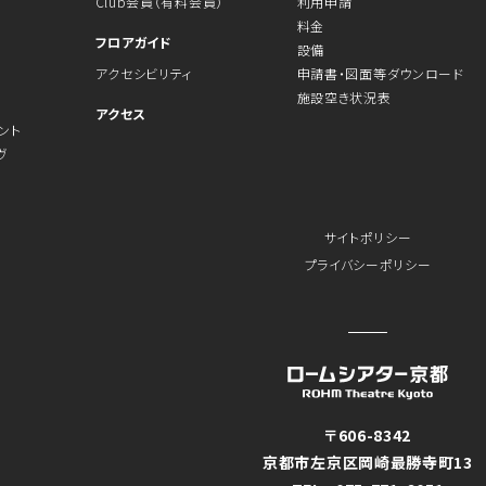
Club会員（有料会員）
利用申請
料金
フロアガイド
設備
アクセシビリティ
申請書・図面等ダウンロード
施設空き状況表
アクセス
ント
ヴ
サイトポリシー
プライバシーポリシー
〒606-8342
京都市左京区岡崎最勝寺町13