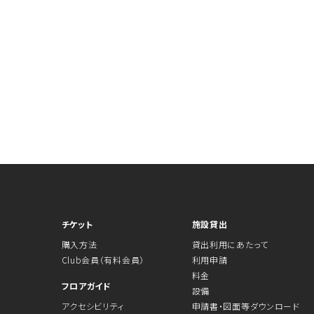
チケット
施設貸出
購入方法
貸出利用にあたって
Club会員（有料会員）
利用申請
料金
フロアガイド
設備
アクセシビリティ
申請書・図面等ダウンロード