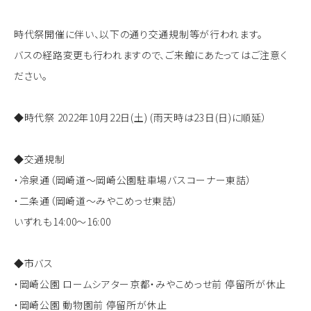
時代祭開催に伴い、以下の通り交通規制等が行われます。
バスの経路変更も行われますので、ご来館にあたってはご注意く
ださい。
◆時代祭 2022年10月22日(土) (雨天時は23日(日)に順延）
◆交通規制
・冷泉通（岡崎道～岡崎公園駐車場バスコーナー東詰）
・二条通（岡崎道～みやこめっせ東詰）
いずれも14:00～16:00
◆市バス
・岡崎公園 ロームシアター京都・みやこめっせ前 停留所が休止
・岡崎公園 動物園前 停留所が休止