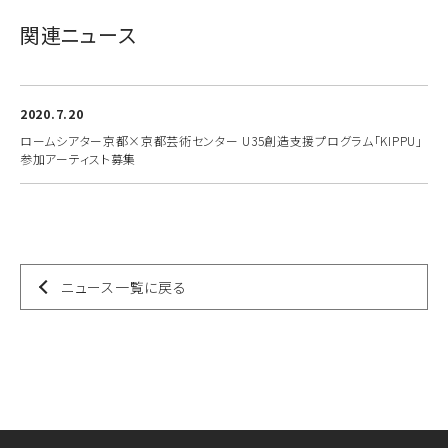
関連ニュース
2020.7.20
ロームシアター京都×京都芸術センター U35創造支援プログラム「KIPPU」
参加アーティスト募集
ニュース一覧に戻る