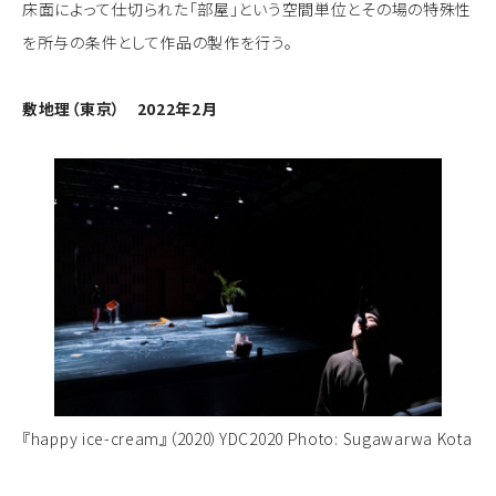
床面によって仕切られた「部屋」という空間単位とその場の特殊性
を所与の条件として作品の製作を行う。
敷地理（東京） 2022年2月
『happy ice-cream』（2020）YDC2020 Photo: Sugawarwa Kota