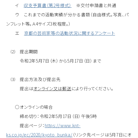
イ
収支予算書（第2号様式）
※交付申請書と共通
ウ これまでの活動実績が分かる書類（自由様式。写真、パ
ンフレット等。Ａ4サイズ3枚程度。）
エ
京都の芸術家等の活動状況に関するアンケート
⑵ 提出期間
令和2年5月7日（木）から5月17日（日）まで
⑶ 提出方法及び提出先
提出は
オンライン又は郵送
により行ってください。
○オンラインの場合
締め切り：令和2年5月17日（日）午後5時
提出ページ：
https://www.knt-
ks.co.jp/ec/2020/kyoto_bunka/
（リンク先ページは5月7日にオ