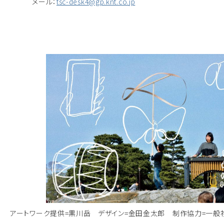
メール：
tsc-desk4@gp.knt.co.jp
アートワーク提供=黒川岳 デザイン=金田金太郎 制作協力=一般社