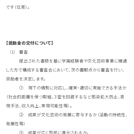
です（任意）。
【奨励金の交付について】
⑴ 審査
提出された書類を基に学識経験者や文化芸術事業に精通
した方で構成する審査会において、次の着眼点から審査を行い、
奨励者を決定します。
① 現下の情勢に対応し、確実・適切に実施できる手法か
（社会的距離を保つ取組、３密を回避するなど感染拡大防止、表
現手法、収入向上、実現可能性等）。
② 成果が文化芸術の発展に寄与するか（活動の持続性、
発展性等）
③ 成果が広く市民に還元されるか。