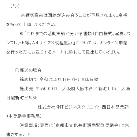
ープン）
※締切直前は回線が込み合うことが予想されます。余裕
を持って申請してください。
※「これまでの活動実績が分かる書類（自由様式。写真、パ
ンフレット等。Ａ４サイズ３枚程度。）」については、オンライン申請
を行った方にお送りするメールに添付して提出してください。
○郵送の場合
締め切り：令和2年5月17日（日）消印有効
提出先：〒550-0013 大阪府大阪市西区新町1-16-1 大陽
日酸新町ビル6F
株式会社KNTビジネスクリエイト 西日本営業部
（本奨励金事務局）
注意事項：表面に「京都市文化芸術活動緊急奨励金」と朱
書きすること