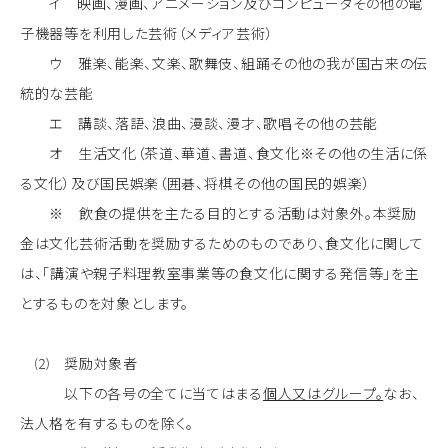
イ 映画、漫画、アニメーション及びコンピュータその他の電
子機器等を利用した芸術（メディア芸術）
ウ 雅楽、能楽、文楽、歌舞伎、組踊その他の我が国古来の伝
統的な芸能
エ 講談、落語、浪曲、漫談、漫才、歌唱その他の芸能
オ 生活文化（茶道、華道、書道、食文化※その他の生活に係
る文化）及び国民娯楽（囲碁、将棋その他の国民的娯楽）
※ 飲食の提供を主たる目的とする活動は対象外。本奨励
金は文化芸術活動を奨励するためのものであり、食文化に関して
は、「講演や親子料理教室事業等の食文化に関する発信等」を主
とするものを対象とします。
⑵ 奨励対象者
以下の各号の全てに当てはまる
個人又はグループ。
なお、
法人格を有するものを除く。