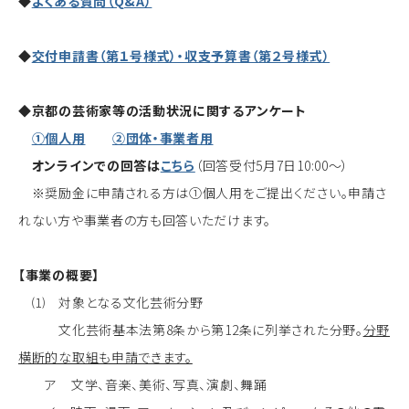
◆
よくある質問（Q&A）
◆
交付申請書（第１号様式）・収支予算書（第２号様式）
◆京都の芸術家等の活動状況に関するアンケート
①個人用
②団体・事業者用
オンラインでの回答は
こちら
（回答受付5月7日10:00〜）
※奨励金に申請される方は①個人用をご提出ください。申請さ
れない方や事業者の方も回答いただけます。
【事業の概要】
⑴ 対象となる文化芸術分野
文化芸術基本法第8条から第12条に列挙された分野。
分野
横断的な取組も申請できます。
ア 文学、音楽、美術、写真、演劇、舞踊