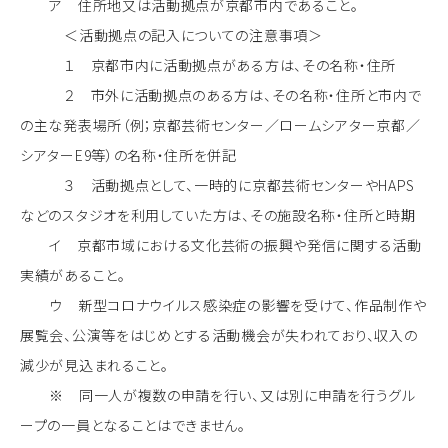
ア 住所地又は活動拠点が京都市内であること。
＜活動拠点の記入についての注意事項＞
１ 京都市内に活動拠点がある方は、その名称・住所
２ 市外に活動拠点のある方は、その名称・住所と市内で
の主な発表場所（例；京都芸術センター／ロームシアター京都／
シアターE9等）の名称・住所を併記
３ 活動拠点として、一時的に京都芸術センターやHAPS
などのスタジオを利用していた方は、その施設名称・住所と時期
イ 京都市域における文化芸術の振興や発信に関する活動
実績があること。
ウ 新型コロナウイルス感染症の影響を受けて、作品制作や
展覧会、公演等をはじめとする活動機会が失われており、収入の
減少が見込まれること。
※ 同一人が複数の申請を行い、又は別に申請を行うグル
ープの一員となることはできません。