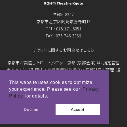
〒606-8342
京都市左京区岡崎最勝寺町13
TEL :
075-771-6051
FAX : 075-746-3366
チケットに関するお問合せは
こちら
京都市が設置したロームシアター京都（京都会館）は、指定管理
者である公益財団法人京都市音楽芸術文化振興財団が管理・運
営をおこなっています。
This website uses cookies to optimize
your experience. Please see our '
Privacy
© ROHM Theatre Kyoto. All rights reserved.
Policy
' for details.
トップページメインバナー 撮影：市川靖史
Decline
Accept