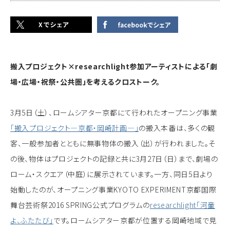
搬入プロジェクト×researchlight参加アーティストによる「劇
場・広場・祝祭・公共圏」を考えるクロストーク。
3月5日（土）、ロームシアター京都にて行われたオープニング事業
「搬入プロジェクト―京都・岡崎計画―」
の搬入本番は、多くの観
客、一般参加者とともに無事物体の搬入（出）が行われました。そ
の後、物体はプロジェクトの記録と共に3月27日（日）まで、劇場の
ローム・スクエア（中庭）に展示されています。一方、同日5日より
始動したのが、オープニング事業KYOTO EXPERIMENT京都国際
舞台芸術祭2016 SPRING公式プログラムの
researchlight「河童
よ、ふたたび」
です。ロームシアター京都が位置する岡崎地域で見