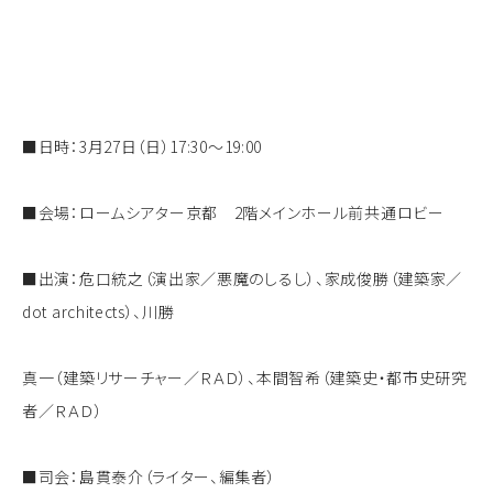
■日時：3月27日（日）17:30～19:00
■会場：ロームシアター京都 2階メインホール前共通ロビー
■出演：危口統之（演出家／悪魔のしるし）、家成俊勝（建築家／
dot architects）、川勝
真一（建築リサーチャー／ＲＡＤ）、本間智希（建築史・都市史研究
者／ＲＡＤ）
■司会：島貫泰介（ライター、編集者）