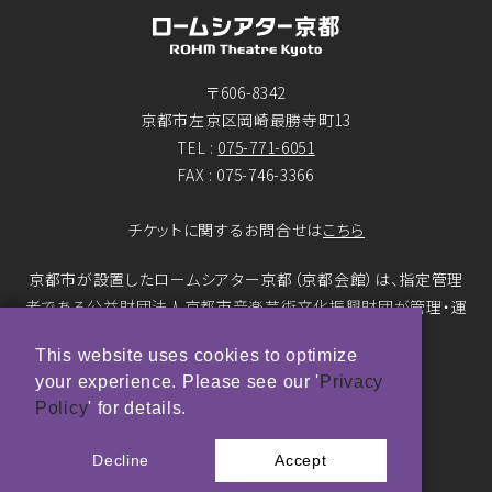
〒606-8342
京都市左京区岡崎最勝寺町13
TEL :
075-771-6051
FAX : 075-746-3366
チケットに関するお問合せは
こちら
京都市が設置したロームシアター京都（京都会館）は、指定管理
者である公益財団法人京都市音楽芸術文化振興財団が管理・運
営をおこなっています。
This website uses cookies to optimize
your experience. Please see our '
Privacy
© ROHM Theatre Kyoto. All rights reserved.
Policy
' for details.
トップページメインバナー 撮影：市川靖史
Decline
Accept