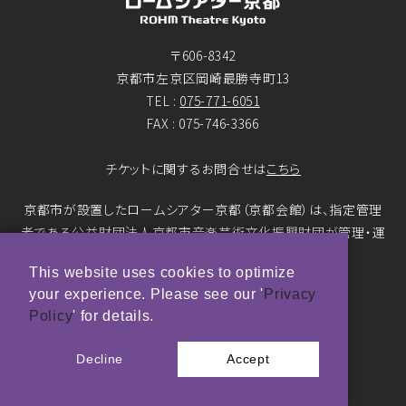
〒606-8342
京都市左京区岡崎最勝寺町13
TEL :
075-771-6051
FAX : 075-746-3366
チケットに関するお問合せは
こちら
京都市が設置したロームシアター京都（京都会館）は、指定管理
者である公益財団法人京都市音楽芸術文化振興財団が管理・運
営をおこなっています。
This website uses cookies to optimize
your experience. Please see our '
Privacy
© ROHM Theatre Kyoto. All rights reserved.
Policy
' for details.
トップページメインバナー 撮影：市川靖史
Decline
Accept