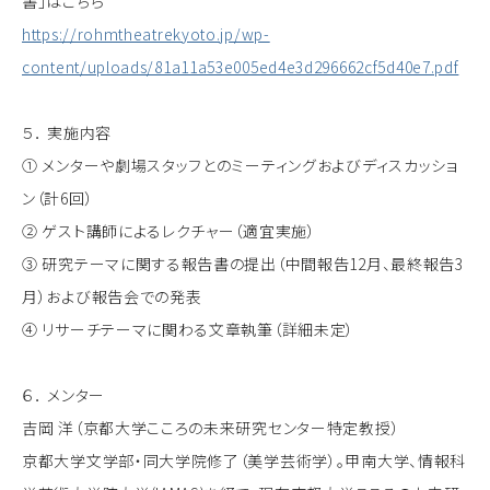
書」はこちら
https://rohmtheatrekyoto.jp/wp-
content/uploads/81a11a53e005ed4e3d296662cf5d40e7.pdf
５． 実施内容
① メンターや劇場スタッフとのミーティングおよびディスカッショ
ン（計6回）
② ゲスト講師によるレクチャー（適宜実施）
③ 研究テーマに関する報告書の提出（中間報告12月、最終報告3
月）および報告会での発表
④ リサーチテーマに関わる文章執筆（詳細未定）
６． メンター
吉岡 洋（京都大学こころの未来研究センター特定教授）
京都大学文学部・同大学院修了（美学芸術学）。甲南大学、情報科