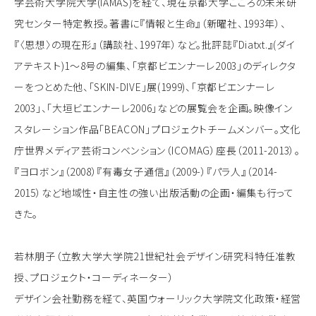
学芸術大学院大学(IAMAS)を経て、現在京都大学こころの未来研
究センター特定教授。著書に『情報と生命』（新曜社、1993年）、
『〈思想〉の現在形』（講談社、1997年）など。批評誌『Diatxt.』(ダイ
アテキスト)1～8号の編集、「京都ビエンナーレ2003」のディレクタ
ーをつとめた他、「SKIN-DIVE」展(1999)、「京都ビエンナーレ
2003」、「大垣ビエンナーレ2006」などの展覧会を企画。映像イン
スタレーション作品「BEACON」プロジェクトチームメンバー。文化
庁世界メディア芸術コンベンション（ICOMAG）座長（2011-2013）。
『ヨロボン』（2008）『有毒女子通信』（2009-）『パラ人』（2014-
2015）など地域性・自主性の強い出版活動の企画・編集も行って
きた。
若林朋子（立教大学大学院21世紀社会デザイン研究科特任准教
授、プロジェクト・コーディネーター）
デザイン会社勤務を経て、英国ウォーリック大学院文化政策・経営