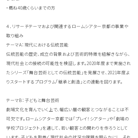
・概ね40歳くらいまでの方
４．リサーチテーマおよび関連するロームシアター京都の事業や
取り組み
テーマA：現代における伝統芸能
伝統芸能の歴史、成立の背景および芸術的特徴を紐解きながら、
現代社会との接続の可能性を検証します。2020年度まで実施され
たシリーズ「舞台芸術としての伝統芸能」を発展させ、2021年度よ
りスタートするプログラム「継承と創造」との連動を図ります。
テーマB：子どもと舞台芸術
劇場文化を育んでいく上で、幅広い層の観客とつながることは不
可欠です。ロームシアター京都では「プレイ！シアター」や「劇場の
学校プロジェクト」を通して、若い観客との関わりを作ろうとして
います。子どもを取巻く現代社会の状況や課題を明らかにし、それ