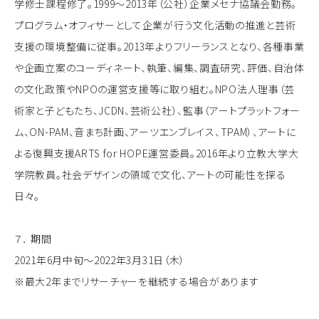
学修士課程修了。1999～2013年（公社）企業メセナ協議会勤務。
プログラム・オフィサーとして企業が行う文化活動の推進と芸術
支援の環境整備に従事。2013年よりフリーランスとなり、各種事業
や企画立案のコーディネート、執筆、編集、調査研究、評価、自治体
の文化政策やNPOの運営支援等に取り組む。NPO法人理事（芸
術家と子どもたち、JCDN、芸術公社）、監事（アートプラットフォー
ム、ON-PAM、音まち計画、アーツエンブレイス、TPAM）、アートに
よる復興支援ARTS for HOPE運営委員。2016年より立教大学大
学院教員。社会デザインの領域で文化、アートの可能性を探る
日々。
７． 期間
2021年6月中旬～2022年3月31日（木）
※最大2年までリサーチャーを継続する場合があります