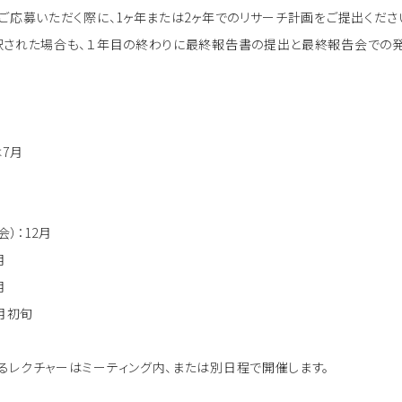
ご応募いただく際に、1ヶ年または2ヶ年でのリサーチ計画をご提出くださ
択された場合も、１年目の終わりに最終報告書の提出と最終報告会での発
は7月
）：12月
月
月
3月初旬
るレクチャーはミーティング内、または別日程で開催します。