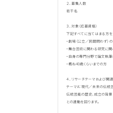
２．募集人数
若干名
３．対象（応募資格）
下記すべてに当てはまる方を
・劇場（公立／民間問わず）
・舞台芸術に関わる研究に関
・自身の専門分野で論文執筆
・概ね40歳くらいまでの方
４．リサーチテーマおよび関
テーマA：現代／未来の伝統
伝統芸能の歴史、成立の背景
との連動を図ります。