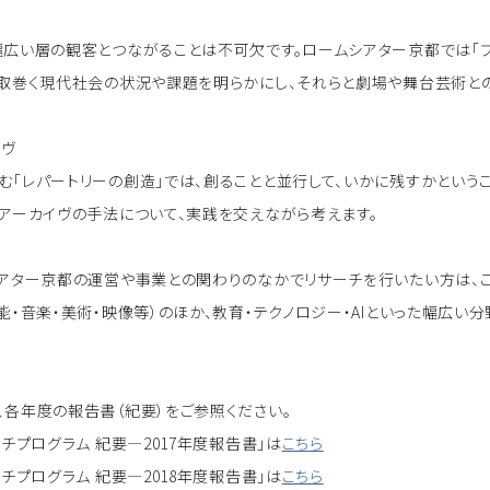
幅広い層の観客とつながることは不可欠です。ロームシアター京都では「プ
を取巻く現代社会の状況や課題を明らかにし、それらと劇場や舞台芸術との
イヴ
む「レパートリーの創造」では、創ることと並行して、いかに残すかとい
、アーカイヴの手法について、実践を交えながら考えます。
シアター京都の運営や事業との関わりのなかでリサーチを行いたい方は、
能・音楽・美術・映像等）のほか、教育・テクノロジー・AIといった幅広
、各年度の報告書（紀要）をご参照ください。
チプログラム 紀要―2017年度報告書」は
こちら
チプログラム 紀要―2018年度報告書」は
こちら