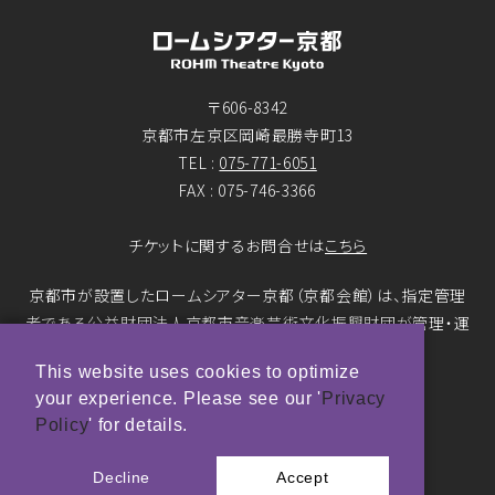
〒606-8342
京都市左京区岡崎最勝寺町13
TEL :
075-771-6051
FAX : 075-746-3366
チケットに関するお問合せは
こちら
京都市が設置したロームシアター京都（京都会館）は、指定管理
者である公益財団法人京都市音楽芸術文化振興財団が管理・運
営をおこなっています。
This website uses cookies to optimize
your experience. Please see our '
Privacy
© ROHM Theatre Kyoto. All rights reserved.
Policy
' for details.
トップページメインバナー 撮影：市川靖史
Decline
Accept