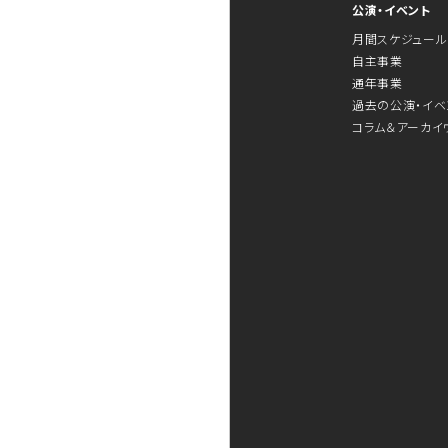
公演・イベント
月間スケジュール
自主事業
通年事業
過去の公演・イベ
コラム＆アーカイ