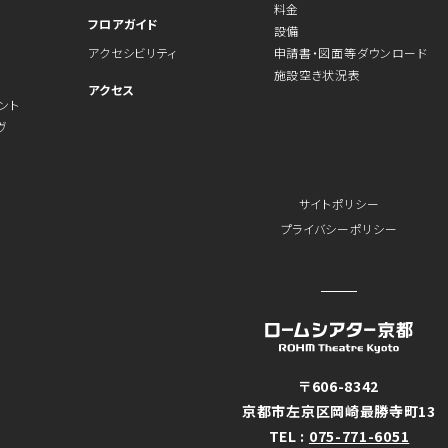
料金
フロアガイド
設備
アクセシビリティ
申請書・図面等ダウンロード
施設空き状況表
アクセス
ント
ヴ
サイトポリシー
プライバシーポリシー
〒606-8342
京都市左京区岡崎最勝寺町13
TEL :
075-771-6051