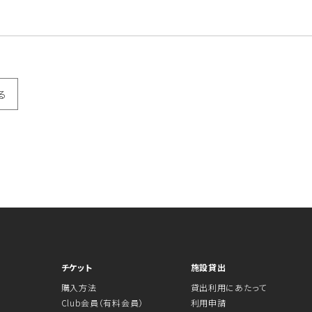
る
チケット
施設貸出
購入方法
貸出利用にあたって
Club会員（有料会員）
利用申請