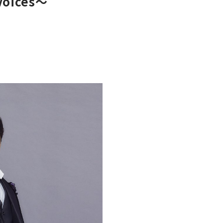
oices〜