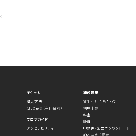
る
チケット
施設貸出
購入方法
貸出利用にあたって
Club会員（有料会員）
利用申請
料金
フロアガイド
設備
アクセシビリティ
申請書・図面等ダウンロード
施設空き状況表