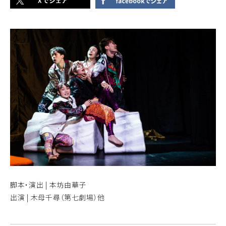
脚本・演出 | 本坊由華子
出演 | 木母千尋（第七劇場）他