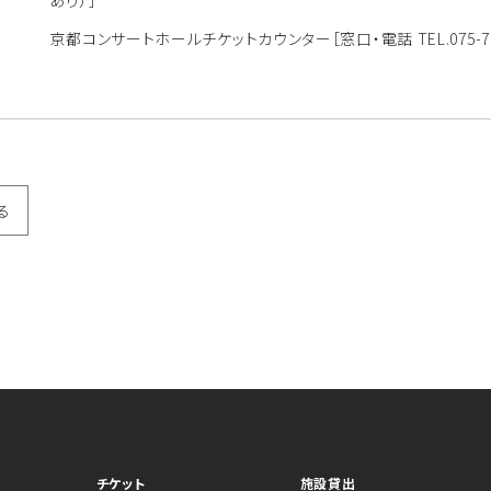
あり）］
京都コンサートホールチケットカウンター
［窓口・電話 TEL.075
る
チケット
施設貸出