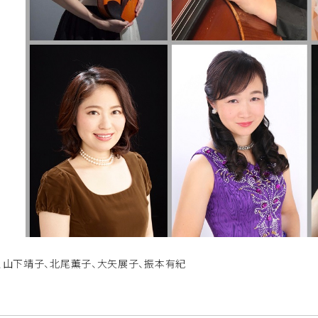
子、山下靖子、北尾薫子、大矢展子、振本有紀