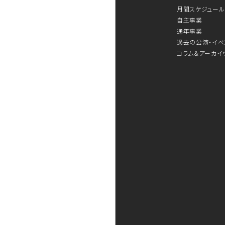
月間スケジュール
自主事業
通年事業
過去の公演・イベ
コラム＆アーカイ