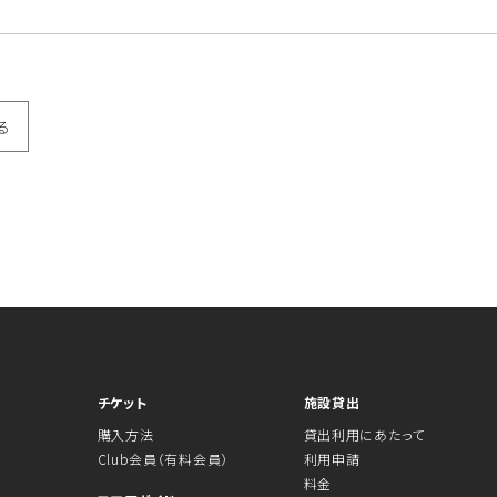
る
チケット
施設貸出
購入方法
貸出利用にあたって
Club会員（有料会員）
利用申請
料金