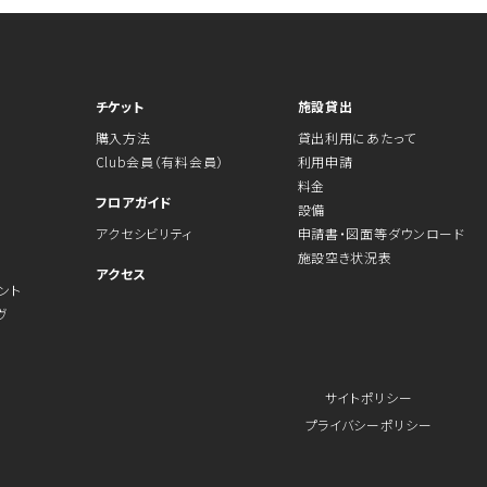
チケット
施設貸出
購入方法
貸出利用にあたって
Club会員（有料会員）
利用申請
料金
フロアガイド
設備
アクセシビリティ
申請書・図面等ダウンロード
施設空き状況表
アクセス
ント
ヴ
サイトポリシー
プライバシーポリシー