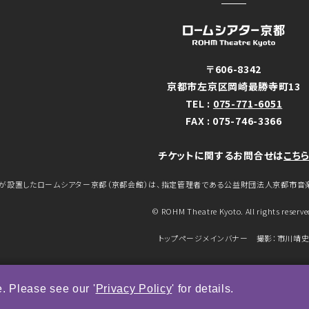
〒606-8342
京都市左京区岡崎最勝寺町13
TEL :
075-771-6051
FAX : 075-746-3366
チケットに関するお問合せは
こち
が設置したロームシアター京都（京都会館）は、指定管理者である公益財団法人京都市音
© ROHM Theatre Kyoto. All rights reserve
トップページメインバナー 撮影：市川靖
. Please see our '
Privacy Policy
' for details.