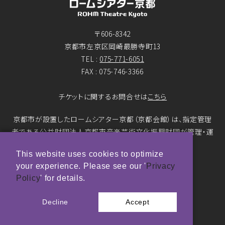
〒606-8342
京都市左京区岡崎最勝寺町13
TEL :
075-771-6051
FAX : 075-746-3366
チケットに関するお問合せは
こちら
京都市が設置したロームシアター京都（京都会館）は、指定管理
者である公益財団法人京都市音楽芸術文化振興財団が管理・運
営をおこなっています。
This website uses cookies to optimize
your experience. Please see our '
Privacy
© ROHM Theatre Kyoto. All rights reserved.
Policy
' for details.
トップページメインバナー 撮影：市川靖史
Decline
Accept