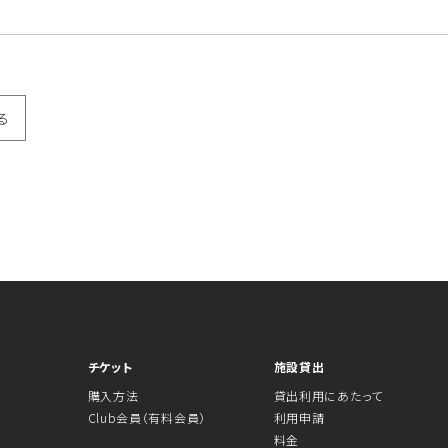
る
チケット
施設貸出
購入方法
貸出利用にあたって
Club会員（有料会員）
利用申請
料金