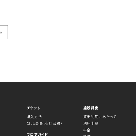
る
チケット
施設貸出
購入方法
貸出利用にあたって
Club会員（有料会員）
利用申請
料金
フロアガイド