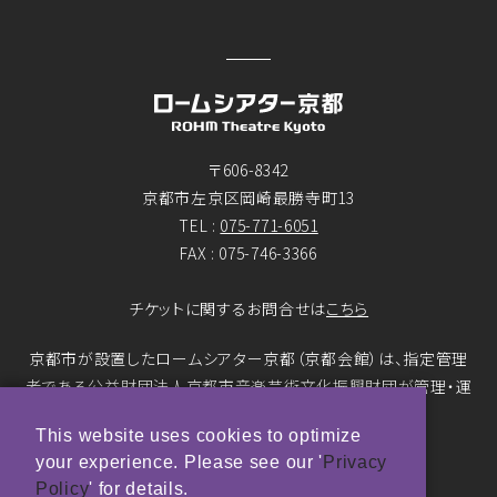
〒606-8342
京都市左京区岡崎最勝寺町13
TEL :
075-771-6051
FAX : 075-746-3366
チケットに関するお問合せは
こちら
京都市が設置したロームシアター京都（京都会館）は、指定管理
者である公益財団法人京都市音楽芸術文化振興財団が管理・運
営をおこなっています。
This website uses cookies to optimize
your experience. Please see our '
Privacy
© ROHM Theatre Kyoto. All rights reserved.
Policy
' for details.
トップページメインバナー 撮影：市川靖史