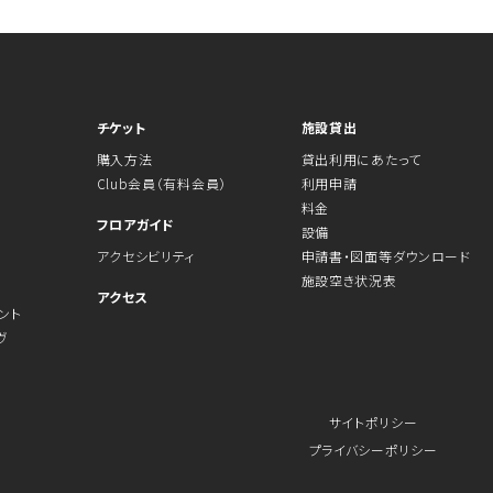
チケット
施設貸出
購入方法
貸出利用にあたって
Club会員（有料会員）
利用申請
料金
フロアガイド
設備
アクセシビリティ
申請書・図面等ダウンロード
施設空き状況表
アクセス
ント
ヴ
サイトポリシー
プライバシーポリシー