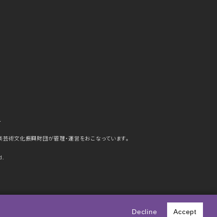
ら
楽芸術文化振興財団が管理・運営をおこなっています。
d.
史
Decline
Accept