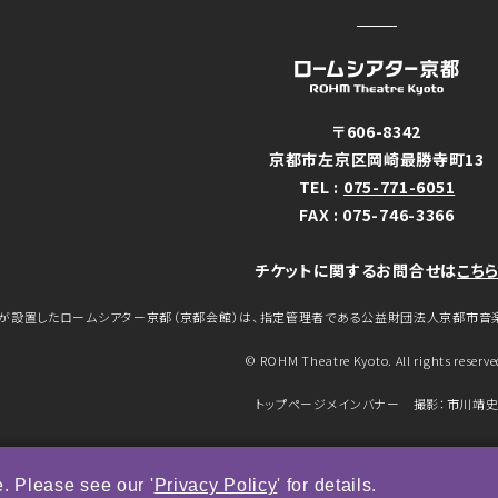
〒606-8342
京都市左京区岡崎最勝寺町13
TEL :
075-771-6051
FAX : 075-746-3366
チケットに関するお問合せは
こち
が設置したロームシアター京都（京都会館）は、指定管理者である公益財団法人京都市音
© ROHM Theatre Kyoto. All rights reserve
トップページメインバナー 撮影：市川靖
. Please see our '
Privacy Policy
' for details.