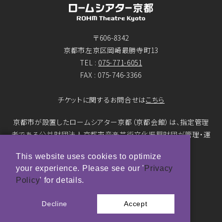
〒606-8342
京都市左京区岡崎最勝寺町13
TEL :
075-771-6051
FAX : 075-746-3366
チケットに関するお問合せは
こちら
京都市が設置したロームシアター京都（京都会館）は、指定管理
者である公益財団法人京都市音楽芸術文化振興財団が管理・運
営をおこなっています。
This website uses cookies to optimize
your experience. Please see our '
Privacy
© ROHM Theatre Kyoto. All rights reserved.
Policy
' for details.
トップページメインバナー 撮影：市川靖史
Decline
Accept