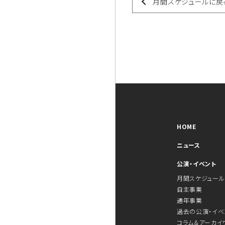
月間スケジュールに戻
HOME
ニュース
公演・イベント
月間スケジュール
自主事業
通年事業
過去の公演・イベ
コラム＆アーカイ