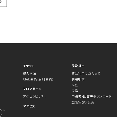
る
チケット
施設貸出
購入方法
貸出利用にあたって
Club会員（有料会員）
利用申請
料金
フロアガイド
設備
アクセシビリティ
申請書・図面等ダウンロード
施設空き状況表
アクセス
ント
ヴ