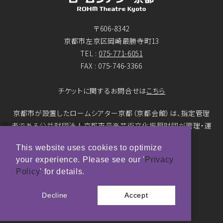
〒606-8342
京都市左京区岡崎最勝寺町13
TEL :
075-771-6051
FAX : 075-746-3366
チケットに関するお問合せは
こちら
京都市が設置したロームシアター京都（京都会館）は、指定管理
者である公益財団法人京都市音楽芸術文化振興財団が管理・運
営をおこなっています。
This website uses cookies to optimize
your experience. Please see our '
Privacy
© ROHM Theatre Kyoto. All rights reserved.
Policy
' for details.
トップページメインバナー 撮影：市川靖史
Decline
Accept