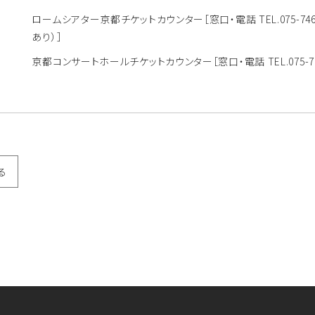
ロームシアター京都チケットカウンター
［窓口・電話 TEL.075-
あり）］
京都コンサートホールチケットカウンター
［窓口・電話 TEL.075
る