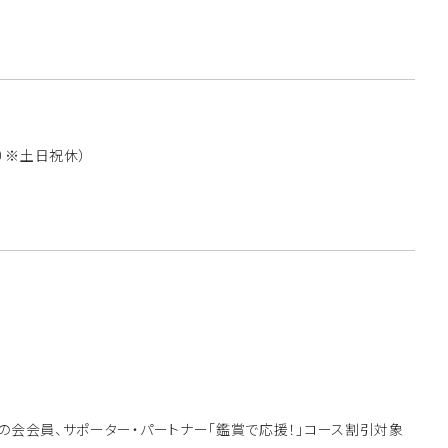
00 ※土日祝休）
友の会会員、サポーター・パートナー「鑑賞で応援！」コース割引対象