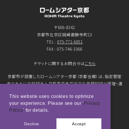
〒606-8342
京都市左京区岡崎最勝寺町13
TEL :
075-771-6051
FAX : 075-746-3366
チケットに関するお問合せは
こちら
京都市が設置したロームシアター京都（京都会館）は、指定管理
者である公益財団法人京都市音楽芸術文化振興財団が管理・運
営をおこなっています。
This website uses cookies to optimize
your experience. Please see our '
Privacy
© ROHM Theatre Kyoto. All rights reserved.
Policy
' for details.
トップページメインバナー 撮影：市川靖史
Decline
Accept