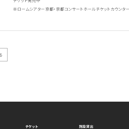
チケット発売中
※ロームシアター京都・京都コンサートホールチケットカウンタ
る
チケット
施設貸出