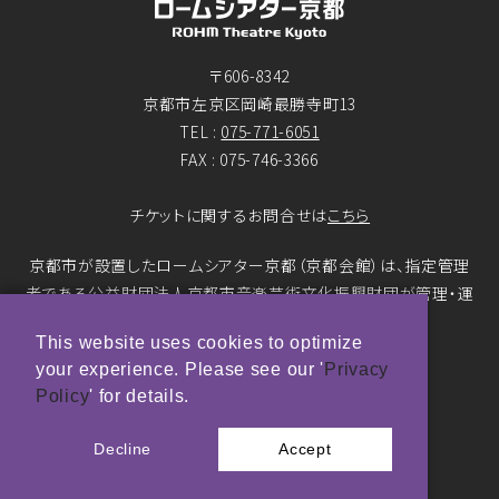
〒606-8342
京都市左京区岡崎最勝寺町13
TEL :
075-771-6051
FAX : 075-746-3366
チケットに関するお問合せは
こちら
京都市が設置したロームシアター京都（京都会館）は、指定管理
者である公益財団法人京都市音楽芸術文化振興財団が管理・運
営をおこなっています。
This website uses cookies to optimize
your experience. Please see our '
Privacy
© ROHM Theatre Kyoto. All rights reserved.
Policy
' for details.
トップページメインバナー 撮影：市川靖史
Decline
Accept