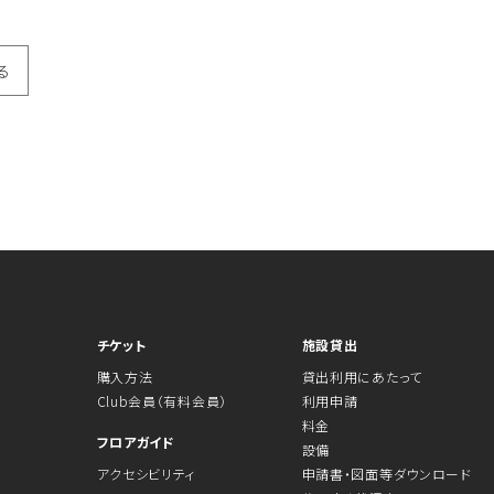
る
チケット
施設貸出
購入方法
貸出利用にあたって
Club会員（有料会員）
利用申請
料金
フロアガイド
設備
アクセシビリティ
申請書・図面等ダウンロード