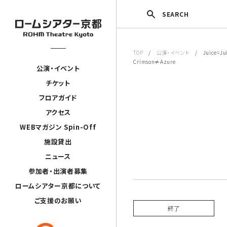
SEARCH
TOP
/
公演・イベント
/ Juice=Juic
Crimson≠Azure
公演・イベント
チケット
フロアガイド
アクセス
WEBマガジン Spin-Off
施設貸出
ニュース
参加者・出演者募集
ロームシアター京都について
ご支援のお願い
終了