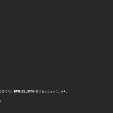
ら
楽芸術文化振興財団が管理・運営をおこなっています。
d.
史