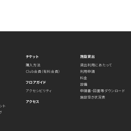
チケット
施設貸出
購入方法
貸出利用にあたって
Club会員（有料会員）
利用申請
料金
フロアガイド
設備
アクセシビリティ
申請書・図面等ダウンロード
施設空き状況表
アクセス
ント
ヴ