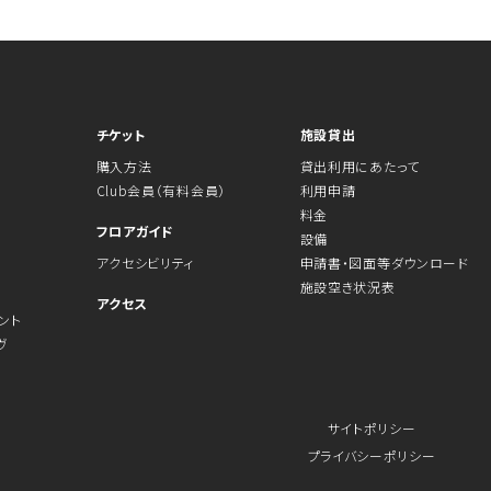
チケット
施設貸出
購入方法
貸出利用にあたって
Club会員（有料会員）
利用申請
料金
フロアガイド
設備
アクセシビリティ
申請書・図面等ダウンロード
施設空き状況表
アクセス
ント
ヴ
サイトポリシー
プライバシーポリシー