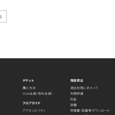
る
チケット
施設貸出
購入方法
貸出利用にあたって
Club会員（有料会員）
利用申請
料金
フロアガイド
設備
アクセシビリティ
申請書・図面等ダウンロード