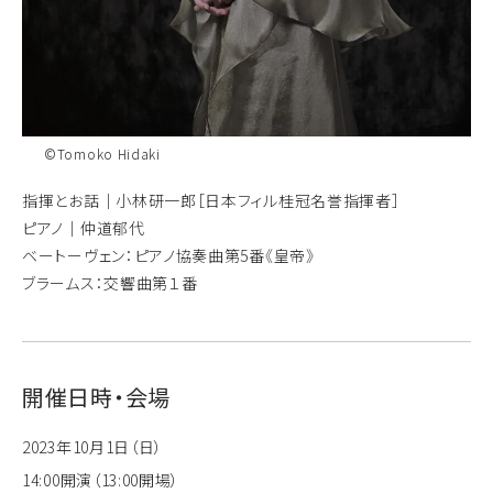
©Tomoko Hidaki
指揮とお話｜小林研一郎［日本フィル桂冠名誉指揮者］
ピアノ｜仲道郁代
ベートーヴェン：ピアノ協奏曲第5番《皇帝》
ブラームス：交響曲第１番
開催日時・会場
2023年10月1日（日）
14:00開演（13:00開場）