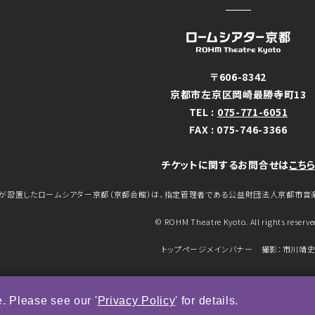
〒606-8342
京都市左京区岡崎最勝寺町13
TEL :
075-771-6051
FAX : 075-746-3366
チケットに関するお問合せは
こち
が設置したロームシアター京都（京都会館）は、指定管理者である公益財団法人京都市音
© ROHM Theatre Kyoto. All rights reserve
トップページメインバナー 撮影：市川靖
. Please see our '
Privacy Policy
' for details.