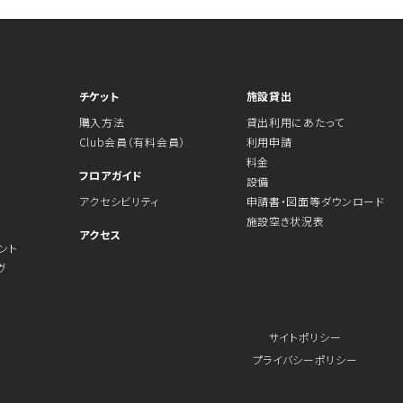
チケット
施設貸出
購入方法
貸出利用にあたって
Club会員（有料会員）
利用申請
料金
フロアガイド
設備
アクセシビリティ
申請書・図面等ダウンロード
施設空き状況表
アクセス
ント
ヴ
サイトポリシー
プライバシーポリシー