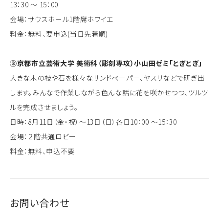
13：30 ～ 15：00
会場：サウスホール1階席ホワイエ
料金：無料、要申込(当日先着順)
③京都市立芸術大学 美術科（彫刻専攻）小山田ゼミ「とぎとぎ」
大きな木の枝や石を様々なサンドペーパー、ヤスリなどで研ぎ出
します。みんなで作業しながら色んな話に花を咲かせつつ、ツルツ
ルを完成させましょう。
日時：8月11日（金・祝）～13日（日）各日10：00 ～15：30
会場：２階共通ロビー
料金：無料、申込不要
お問い合わせ