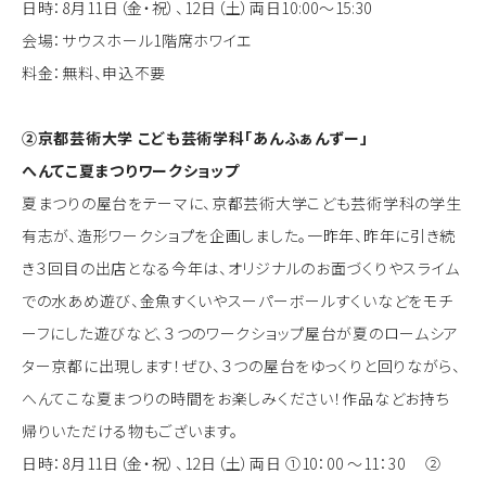
日時：8月11日（金・祝）、12日（土）両日10:00～15:30
会場：サウスホール1階席ホワイエ
料金：無料、申込不要
②京都芸術大学 こども芸術学科「あんふぁんずー」
へんてこ夏まつりワークショップ
夏まつりの屋台をテーマに、京都芸術大学こども芸術学科の学生
有志が、造形ワークショプを企画しました。一昨年、昨年に引き続
き３回目の出店となる今年は、オリジナルのお面づくりやスライム
での水あめ遊び、金魚すくいやスーパーボールすくいなどをモチ
ーフにした遊びなど、３つのワークショップ屋台が夏のロームシア
ター京都に出現します！ぜひ、３つの屋台をゆっくりと回りながら、
へんてこな夏まつりの時間をお楽しみください！作品などお持ち
帰りいただける物もございます。
日時：8月11日（金・祝）、12日（土）両日 ①10：00 ～11：30 ②