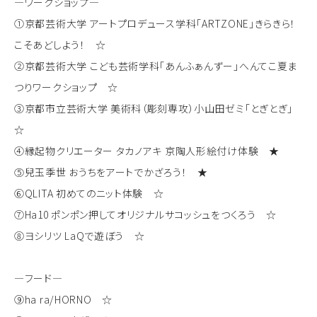
―ワークショップ―
①京都芸術大学 アートプロデュース学科「ARTZONE」きらきら！
こそあどしよう！ ☆
②京都芸術大学 こども芸術学科「あんふぁんずー」へんてこ夏ま
つりワークショップ ☆
③京都市立芸術大学 美術科（彫刻専攻）小山田ゼミ「とぎとぎ」
☆
④縁起物クリエーター タカノアキ 京陶人形絵付け体験 ★
⑤兒玉季世 おうちをアートでかざろう！ ★
⑥QLITA 初めてのニット体験 ☆
⑦Ha10 ポンポン押してオリジナルサコッシュをつくろう ☆
⑧ヨシリツ LaQで遊ぼう ☆
―フード―
⑨ha ra/HORNO ☆