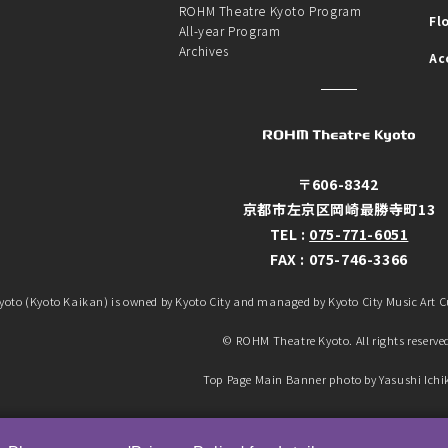
ROHM Theatre Kyoto Program
Fl
All-year Program
Archives
Ac
〒606-8342
京都市左京区岡崎最勝寺町13
TEL :
075-771-6051
FAX : 075-746-3366
oto (Kyoto Kaikan) is owned by Kyoto City and managed by Kyoto City Music Art 
© ROHM Theatre Kyoto. All rights reserve
Top Page Main Banner photo by Yasushi Ich