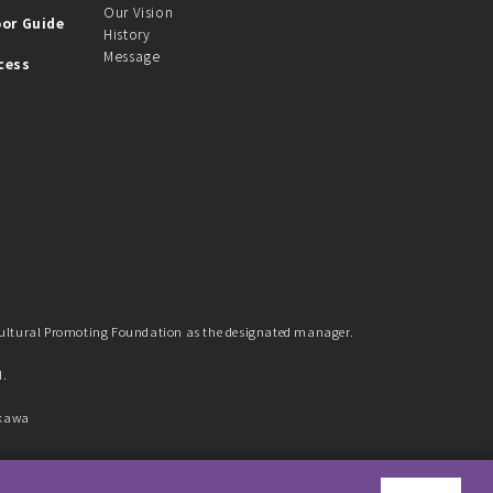
Our Vision
oor Guide
History
Message
cess
Cultural Promoting Foundation as the designated manager.
d.
ikawa