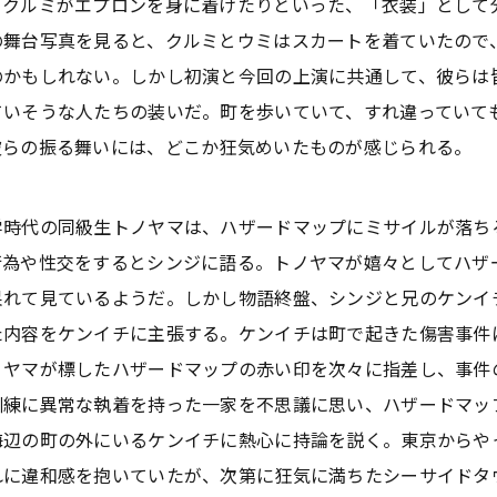
るクルミがエプロンを身に着けたりといった、「衣装」として
の舞台写真を見ると、クルミとウミはスカートを着ていたので
のかもしれない。しかし初演と今回の上演に共通して、彼らは
ていそうな人たちの装いだ。町を歩いていて、すれ違っていて
彼らの振る舞いには、どこか狂気めいたものが感じられる。
時代の同級生トノヤマは、ハザードマップにミサイルが落ち
行為や性交をするとシンジに語る。トノヤマが嬉々としてハザ
呆れて見ているようだ。しかし物語終盤、シンジと兄のケンイ
た内容をケンイチに主張する。ケンイチは町で起きた傷害事件
ノヤマが標したハザードマップの赤い印を次々に指差し、事件
訓練に異常な執着を持った一家を不思議に思い、ハザードマッ
海辺の町の外にいるケンイチに熱心に持論を説く。東京からや
れに違和感を抱いていたが、次第に狂気に満ちたシーサイドタ