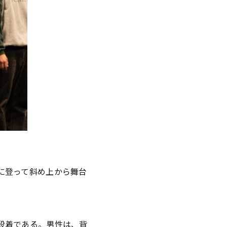
に登って斜め上から舞台
段着である。男性は、背