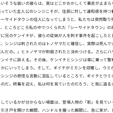
もいそうな装いの彼らは、実はどこかおかしくて暴走が止まら
惑っていた主人公のシンジこそが、住民に対して違和感を持つ
シーサイドタウンの住人になってしまうと、私たちは突然取り
て、ところどころ私の中でつくられた「シーサイドタウン」の
ジに兄のケンイチが、彼らの従妹が人を刺す事件を起こしたと
に、シンジは刺されたのはトノヤマだと確信し、実際は死んで
死んだの。」とトノヤマが刺殺されたと決めつける。さらにハ
ケンイチに訴える。その後、ケンイチとシンジは車に乗って警
こかにいってしまう。そして、ギイチがミカンを収穫し、ウミ
はシンジの奇怪な言動に混乱しているところで、ギイチとウミ
るのだ。終幕を迎え、私は何を見ていたのだろう、と我に返る
しているかが分からない場面は、登場人物の「影」を見てい
と引き戸を開けた瞬間、ハンドルを握った瞬間に、急に家が、