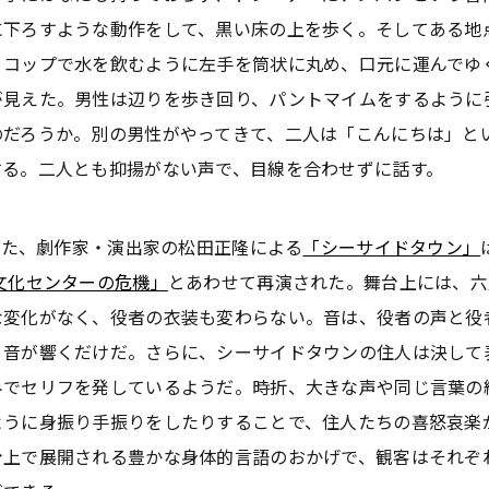
に下ろすような動作をして、黒い床の上を歩く。そしてある地
、コップで水を飲むように左手を筒状に丸め、口元に運んでゆ
が見えた。男性は辺りを歩き回り、パントマイムをするように
のだろうか。別の男性がやってきて、二人は「こんにちは」と
する。二人とも抑揚がない声で、目線を合わせずに話す。
れた、劇作家・演出家の松田正隆による
「シーサイドタウン」
文化センターの危機」
とあわせて再演された。舞台上には、六
な変化がなく、役者の衣装も変わらない。音は、役者の声と役
う音が響くだけだ。さらに、シーサイドタウンの住人は決して
みでセリフを発しているようだ。時折、大きな声や同じ言葉の
ように身振り手振りをしたりすることで、住人たちの喜怒哀楽
台上で展開される豊かな身体的言語のおかげで、観客はそれぞ