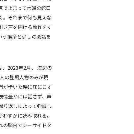
点で止まって水道の蛇口
く。それまで何も見えな
引き戸を開ける動作をす
いう挨拶と少しの会話を
は、2023年2月、 海辺の
人の登場人物のみが現
者が歩いた時に床にこす
表情豊かには話さず、声
繰り返しによって強調し
がわずかに読み取れる。
れの脳内でシーサイドタ