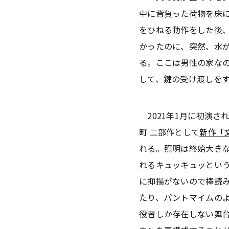
中に背負った荷物を床
をひねる動作をした後
かったのに、突然、水
る。ここは男性の家な
して、鍵の受け渡しを
2021年1月に初演さ
町 二部作として
新作「
れる。照明は終始大き
れるキュッキュッとい
に抑揚がないので棒読
たり、パントマイムの
役者しか存在しない舞