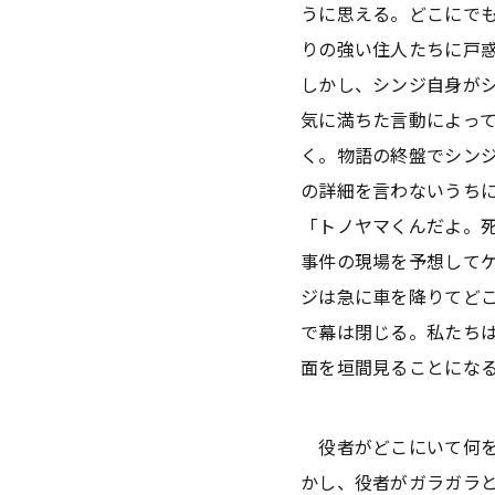
うに思える。どこにで
りの強い住人たちに戸
しかし、シンジ自身が
気に満ちた言動によっ
く。物語の終盤でシン
の詳細を言わないうち
「トノヤマくんだよ。
事件の現場を予想して
ジは急に車を降りてど
で幕は閉じる。私たち
面を垣間見ることにな
役者がどこにいて何を
かし、役者がガラガラ