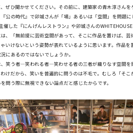
、ぜひ聞かせてください。その前に、建築家の青木淳さんを
、『公の時代』で卯城さんが「場」あるいは「空間」を問題に
の主催した『にんげんレストラン』や卯城さんのWHITEHOU
には、「無前提に芸術空間があって、そこに作品を置けば、芸
じゃいけないという姿勢が表れているように思います。作品を
状況にあるのではないでしょうか。
は、笑う者―笑われる者―笑わせる者の三者が織りなす空間を
るわけだから、笑いを普遍的に問うのは不毛で。むしろ「そこ
いを問う際に無視できない論点だと感じたからです。