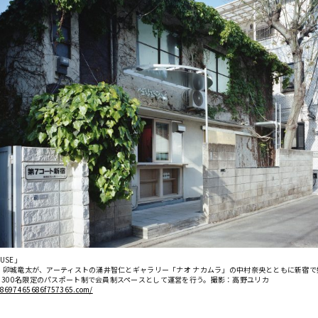
OUSE」
月、卯城竜太が、アーティストの涌井智仁とギャラリー「ナオ ナカムラ」の中村奈央とともに新宿で
。300名限定のパスポート制で会員制スペースとして運営を行う。撮影：高野ユリカ
68697465686f757365.com/