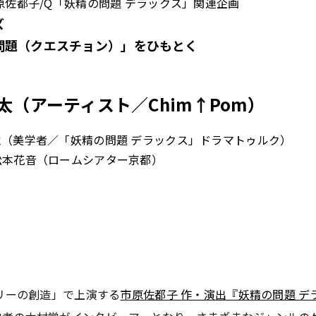
原佐都子/Q「妖精の問題 デラックス」関連企画
ズ
問題（クエスチョン）」をひもとく
太（アーティスト／Chim↑Pom）
（美学者／「妖精の問題 デラックス」ドラマトゥルク）
松本花音（ロームシアター京都）
トリーの創造」で上演する
市原佐都子 作・演出『妖精の問題 デ