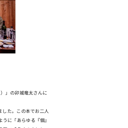
ム）」の卯城竜太さんに
ました。この本でお二人
ように「あらゆる『個』