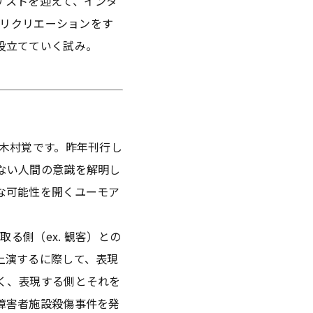
ゲストを迎えて、インタ
のリクリエーションをす
役立てていく試み。
木村覚です。昨年刊行し
ない人間の意識を解明し
な可能性を開くユーモア
る側（ex. 観客）との
上演するに際して、表現
く、表現する側とそれを
障害者施設殺傷事件を発