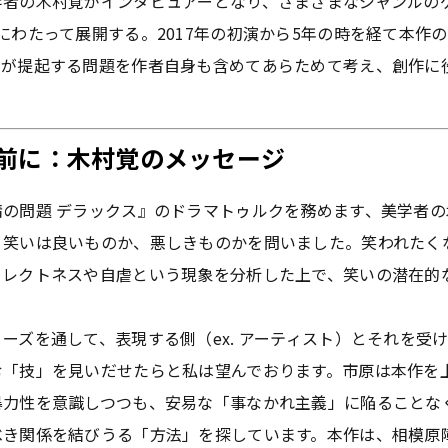
学者の木村覚がインタビュアーとなり、さまざまなジャンルの
にわたって展開する。2017年の初演から5年の時を経て本作
品が提起する問題を作者自身も含めてあらためて考え、創作に
の前に：木村覚のメッセージ
の問題 デラックス』のドラマトゥルクを務めます、美学者の
、笑いは良いものか、悪しきものかを問いました。笑われたく
コレクトネスや自虐という現象を分析した上で、笑いの潜在的
。
ーズを通して、表現する側（ex. アーティスト）とそれを受け取
む「技」を見いだせたらと私は望んでおります。市原は本作を
暴力性を意識しつつも、安易な「事なかれ主義」に陥ることな
べき関係を結びうる「方法」を探しています。本作は、相模原