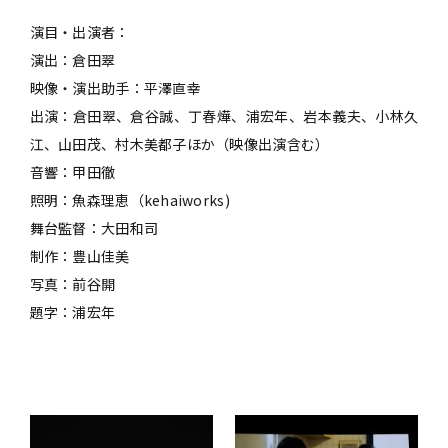
演目・出演者：
演出：倉田翠
映像・演出助手：平澤直幸
出演：倉田翠、倉谷誠、丁春燁、浦宏年、岩本義夫、小林久
江、山田茂、村木美都子ほか（映像出演含む）
音響：甲田徹
照明：魚森理恵（kehaiworks)
舞台監督：大田和司
制作：豊山佳美
写真：前谷開
題字：浦宏年