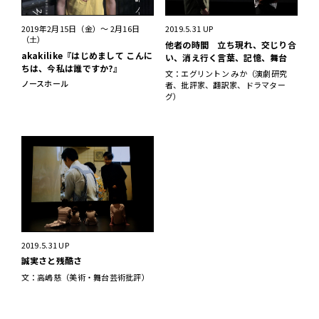
2019年2月15日（金）～ 2月16日
2019.5.31 UP
（土）
他者の時間 立ち現れ、交じり合
akakilike『はじめまして こんに
い、消え行く言葉、記憶、舞台
ちは、今私は誰ですか?』
文：エグリントン みか（演劇研究
ノースホール
者、批評家、翻訳家、ドラマター
グ）
2019.5.31 UP
誠実さと残酷さ
文：高嶋慈（美術・舞台芸術批評）