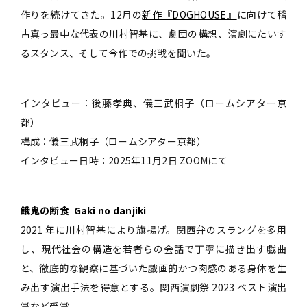
作りを続けてきた。12月の
新作『DOGHOUSE』
に向けて稽
古真っ最中な代表の川村智基に、劇団の構想、演劇にたいす
るスタンス、そして今作での挑戦を聞いた。
インタビュー：後藤孝典、儀三武桐子（ロームシアター京
都）
構成：儀三武桐子（ロームシアター京都）
インタビュー日時：2025年11月2日 ZOOMにて
餓鬼の断食 Gaki no danjiki
2021 年に川村智基により旗揚げ。関西弁のスラングを多用
し、現代社会の構造を若者らの会話で丁寧に描き出す戯曲
と、徹底的な観察に基づいた戯画的かつ肉感のある身体を生
み出す演出手法を得意とする。関西演劇祭 2023 ベスト演出
賞など受賞。