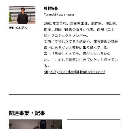
川村智基
Tomoki Kawamura
2001年生まれ。奈良県出身。劇作家、演出家、
撮影:松本尚大
俳優。劇団『餓鬼の断食』代表。西陽〈ニシ
ビ〉プロジェクトメンバー。
関西弁で捲し立てる会話劇や、演技表現の延長
線上にあるダンス表現に取り組んでいる。
常に「自分にとって今、何がおもしろいの
か。」に対して素直に生きていたいと思ってい
る。
https://gakinodanjiki.jimdosite.com/
関連事業・記事