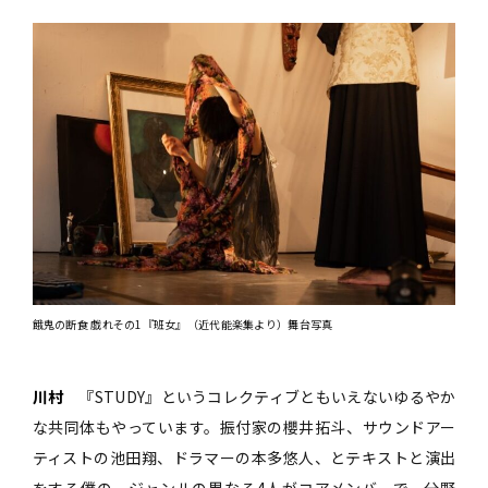
餓鬼の断食 戯れその1『班女』（近代能楽集より）舞台写真
川村
『STUDY』というコレクティブともいえないゆるやか
な共同体もやっています。振付家の櫻井拓斗、サウンドアー
ティストの池田翔、ドラマーの本多悠人、とテキストと演出
をする僕の、ジャンルの異なる4人がコアメンバーで。分野