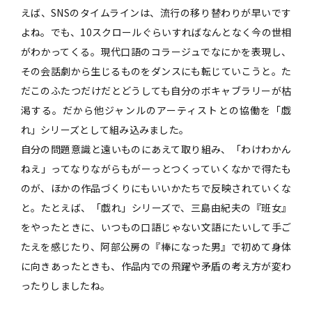
えば、SNSのタイムラインは、流行の移り替わりが早いです
よね。でも、10スクロールぐらいすればなんとなく今の世相
がわかってくる。現代口語のコラージュでなにかを表現し、
その会話劇から生じるものをダンスにも転じていこうと。た
だこのふたつだけだとどうしても自分のボキャブラリーが枯
渇する。だから他ジャンルのアーティストとの協働を「戯
れ」シリーズとして組み込みました。
自分の問題意識と遠いものにあえて取り組み、「わけわかん
ねえ」ってなりながらもがーっとつくっていくなかで得たも
のが、ほかの作品づくりにもいいかたちで反映されていくな
と。たとえば、「戯れ」シリーズで、三島由紀夫の『班女』
をやったときに、いつもの口語じゃない文語にたいして手ご
たえを感じたり、阿部公房の『棒になった男』で初めて身体
に向きあったときも、作品内での飛躍や矛盾の考え方が変わ
ったりしましたね。