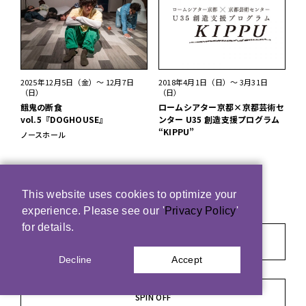
2025年12月5日（金）～ 12月7日
2018年4月1日（日）～ 3月31日
（日）
（日）
餓鬼の断食
ロームシアター京都×京都芸術セ
vol.5『DOGHOUSE』
ンター U35 創造支援プログラム
“KIPPU”
ノースホール
This website uses cookies to optimize your
experience. Please see our '
Privacy Policy
'
for details.
コラム＆アーカイヴ HOME
Decline
Accept
SPIN OFF