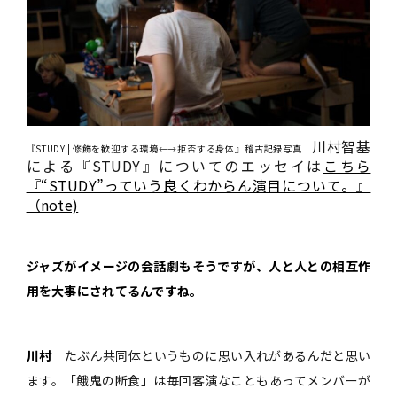
川村智基
『STUDY | 修飾を歓迎する環境←→拒否する身体』稽古記録写真
による『STUDY』についてのエッセイは
こちら
『“STUDY”っていう良くわからん演目について。』
（note)
――ジャズがイメージの会話劇もそうですが、人と人との相互作
用を大事にされてるんですね。
川村
たぶん共同体というものに思い入れがあるんだと思い
ます。「餓鬼の断食」は毎回客演なこともあってメンバーが