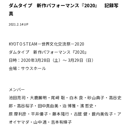
ダムタイプ 新作パフォーマンス『2020』 記録写
真
2021.2.14 UP
KYOTO STEAM－世界文化交流祭－2020
ダムタイプ 新作パフォーマンス『2020』
日時：2020年3月28日（土）～ 3月29日（日）
会場：サウスホール
メンバー
池田亮司・大鹿展明・尾﨑 聡・白木 良・砂山典子・高谷史
郎・高谷桜子・田中真由美・泊 博雅・濱 哲史・
原 摩利彦・平井優子・藤本隆行・古舘 健・薮内美佐子・ア
オイヤマダ・山中 透・吉本有輝子