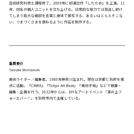
芸術研究科修士課程修了。2009年に初演出作『したため』を上演。11
年、同名の個人ユニットを立ち上げる。日常的な視力では見逃し続け
てしまう厖大な細部を言葉と身体で接写する、あるいはとらえそこな
い、つまづくさまを連ねるように作品を制作する。
島貫泰介
Taisuke Shimanuki
美術ライター／編集者。1980年神奈川生まれ。現在は京都と別府を拠
点に活動。『CINRA』『Tokyo Art Beat』『美術手帖』などで執筆・
編集・企画を行う。2022年からは、DIYなアートイベント「湯の上フ
ォーエバー！」を別府市内で主催している。