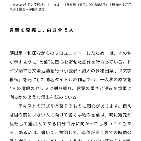
したため#6『 文字移植』｜こまばアゴラ劇場（東京、2018年8月）｜原作＝多和田
葉子｜撮影＝宇田川俊之
言 葉 を 発 掘 し 、向 き 合 う 人
演出家・和田ながらのソロユニット「したため」は、その名
が示すように“言葉”に関心を寄せた創作を行なっている。ド
イツ語でも文筆活動を行う小説家・詩人の多和田葉子『文字
移植』を元にした同名タイトルの作品では、一人称の原文を
4人の俳優のセリフに割り振り、言葉の重さと深みを慎重に
測るかのような演出を試みている。
「テキストの形式や言葉そのものに関心があります。例え
ば目の前にいない人に向けて書く手紙の言葉は、時に宛先が
反転して差出人である自分自身に向かってしまうこともあ
る。あるいは、書いて、投函して、返信が届くまでの時間の
層を考えてみるのも楽しい。そうやって自分の好奇心を刺激