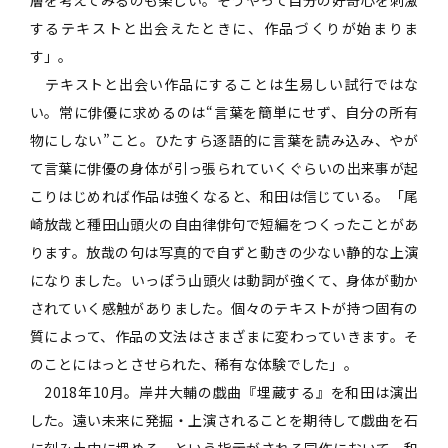
するテキストと出会えたときに、作品づくりが始まりま
す」。
テキストと出会い作品にすることは生易しい試行ではな
い。常に俳優に求めるのは“言葉を簡単にせず、自分の所有
物にしない”こと。ひたすら逐語的に言葉を読み込み、やが
て言葉に俳優の身体が引っ張られていくぐらいの出来事が起
こりはじめれば作品は強くなると、和田は信じている。「尾
崎放哉と種田山頭火の自由律俳句で短編をつくったことがあ
ります。放哉の句は写真的で自ずと動きの少ない静的な上演
になりました。いっぽう山頭火は動詞が強くて、身体が動か
されていく感触がありました。個々のテキストが持つ固有の
質によって、作品の文法はさまざまに変わっていきます。そ
のことにはっとさせられた、稀有な体験でした」。
2018年10月。岸井大輔の戯曲『埋蔵する』を和田は演出
した。遠い未来に発掘・上演されることを期待して戯曲を石
に刻み土中に埋める、という指示がされる同作において、和