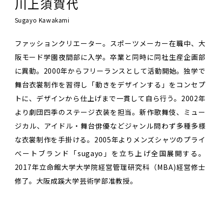
川上須賀代
Sugayo Kawakami
ファッションクリエーター。スポーツメーカー在職中、大
阪モード学園夜間部に入学。卒業と同時に同社生産企画部
に異動。2000年からフリーランスとして活動開始。独学で
舞台衣裳制作を習得し「動きをデザインする」をコンセプ
トに、デザインから仕上げまで一貫して自ら行う。2002年
より劇団四季のステージ衣装を担当。新作歌舞伎、ミュー
ジカル、アイドル・舞台俳優などジャンル問わず多種多様
な衣裳制作を手掛ける。2005年よりメンズシャツのプライ
べートブランド「sugayo」を立ち上げ全国展開する。
2017年立命館大学大学院経営管理研究科（MBA)経営修士
修了。大阪成蹊大学芸術学部准教授。