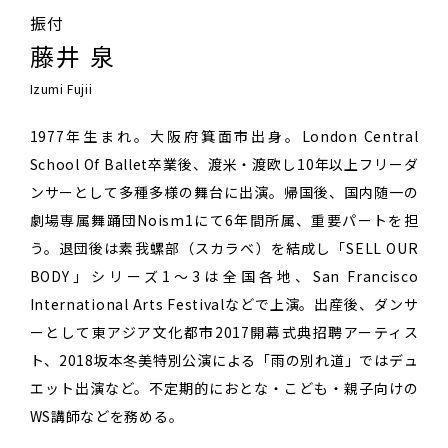
振付
藤井 泉
Izumi Fujii
1977年生まれ。大阪府箕面市出身。London Central
School Of Ballet卒業後、渡米・渡欧し10年以上フリーダ
ンサーとして多種多様の舞台に出演。帰国後、国内随一の
劇場専属舞踊団Noism1にて6年間所属、重要パートを担
う。退団後は素我螺部（スカラベ）を結成し「SELL OUR
BODY」シリーズ1～3は全国各地、San Francisco
International Arts Festivalなどで上演。出産後、ダンサ
ーとして東アジア文化都市2017開幕式典招聘アーティス
ト、2018坂本冬美特別公演による「雨の別れ道」ではデュ
エット出演など。不定期的におとな・こども・親子向けの
WS講師などを務める。