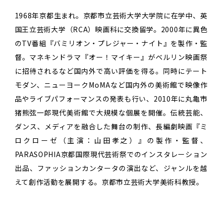
1968年京都生まれ。京都市立芸術大学大学院に在学中、英
国王立芸術大学（RCA）映画科に交換留学。2000年に異色
のTV番組『バミリオン・プレジャー・ナイト』を製作・監
督。マネキンドラマ『オー！マイキー』がベルリン映画祭
に招待されるなど国内外で高い評価を得る。同時にテート
モダン、ニューヨークMoMAなど国内外の美術館で映像作
品やライブパフォーマンスの発表も行い、2010年に丸亀市
猪熊弦一郎現代美術館で大規模な個展を開催。伝統芸能、
ダンス、メディアを融合した舞台の制作、長編劇映画『ミ
ロクローゼ（主演：山田孝之）』の製作・監督、
PARASOPHIA京都国際現代芸術祭でのインスタレーション
出品、ファッションカンタータの演出など、ジャンルを越
えて創作活動を展開する。京都市立芸術大学美術科教授。