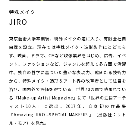
特殊メイク
JIRO
東京藝術⼤学卒業後、特殊メイクの道に⼊り、有限会社⾃
由廊を設⽴。現在では特殊メイク・造形製作にとどまら
ず、映画、ドラマ、CMなど映像業界をはじめ、広告、イベ
ント、ファッションなど、ジャンルを超えて多⽅⾯で活躍
中。独⾃の哲学に基づいた豊かな表現⼒、確固たる技術⼒
から、特殊メイク・造形＆アート界の改⾰者として注⽬を
浴び、国内外で評価を得ている。世界70カ国で読まれてい
る『Make-up Artist Magazine』にて「世界の注⽬アーテ
ィスト10⼈」に選出。2017年、⾃⾝初の作品集
『Amazing JIRO ‒SPECIAL MAKEUP-』（出版社：リト
ル・モア）を発売。