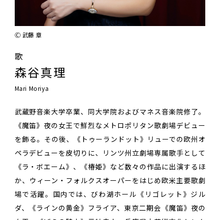
Ⓒ 武藤 章
歌
森谷真理
Mari Moriya
武蔵野音楽大学卒業、同大学院およびマネス音楽院修了。
《魔笛》夜の女王で鮮烈なメトロポリタン歌劇場デビュー
を飾る。その後、《トゥーランドット》リューでの欧州オ
ペラデビューを皮切りに、リンツ州立劇場専属歌手として
《ラ・ボエーム》、《椿姫》など数々の作品に出演するほ
か、ウィーン・フォルクスオーパーをはじめ欧米主要歌劇
場で活躍。国内では、びわ湖ホール《リゴレット》ジル
ダ、《ラインの黄金》フライア、東京二期会《魔笛》夜の